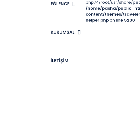
php74/root/usr/share/pear
EĞLENCE
/home/pasha/public_ht
content/themes/travele
helper.php
on line
5200
KURUMSAL
İLETIŞIM
Uçhisar