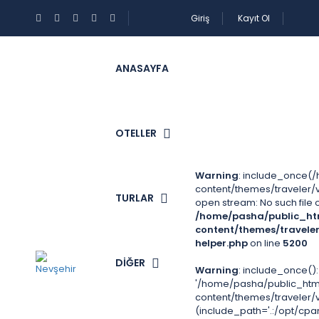
Giriş
Kayıt Ol
ANASAYFA
OTELLER
Warning
: include_once(
content/themes/traveler/v2
TURLAR
open stream: No such file o
/home/pasha/public_ht
content/themes/travele
helper.php
on line
5200
DİĞER
Warning
: include_once():
'/home/pasha/public_ht
content/themes/traveler/v2
(include_path='.:/opt/cpa