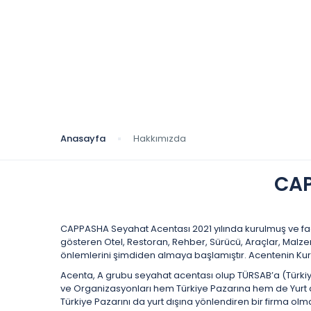
Hakkımızda
Anasayfa
Hakkımızda
CAP
CAPPASHA Seyahat Acentası 2021 yılında kurulmuş ve faal
gösteren Otel, Restoran, Rehber, Sürücü, Araçlar, Malze
önlemlerini şimdiden almaya başlamıştır. Acentenin Kur
Acenta, A grubu seyahat acentası olup TÜRSAB’a (Türkiye S
ve Organizasyonları hem Türkiye Pazarına hem de Yurt d
Türkiye Pazarını da yurt dışına yönlendiren bir firma o