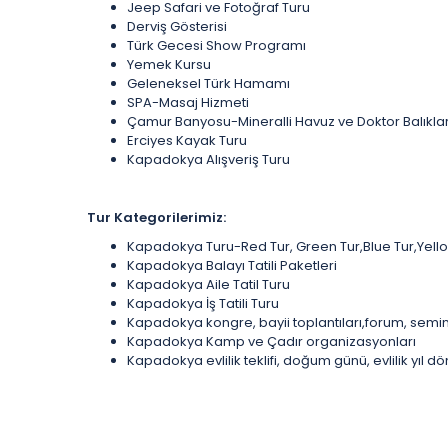
Jeep Safari ve Fotoğraf Turu
Derviş Gösterisi
Türk Gecesi Show Programı
Yemek Kursu
Geleneksel Türk Hamamı
SPA-Masaj Hizmeti
Çamur Banyosu-Mineralli Havuz ve Doktor Balıkla
Erciyes Kayak Turu
Kapadokya Alışveriş Turu
Tur Kategorilerimiz:
Kapadokya Turu-Red Tur, Green Tur,Blue Tur,Yell
Kapadokya Balayı Tatili Paketleri
Kapadokya Aile Tatil Turu
Kapadokya İş Tatili Turu
Kapadokya kongre, bayii toplantıları,forum, semine
Kapadokya Kamp ve Çadır organizasyonları
Kapadokya evlilik teklifi, doğum günü, evlilik yıl