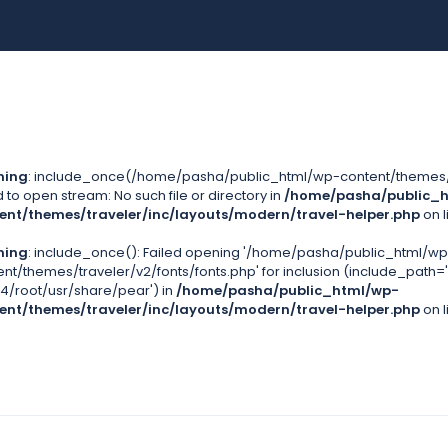
ning
: include_once(/home/pasha/public_html/wp-content/themes/tr
d to open stream: No such file or directory in
/home/pasha/public_
ent/themes/traveler/inc/layouts/modern/travel-helper.php
on l
ning
: include_once(): Failed opening '/home/pasha/public_html/wp
ent/themes/traveler/v2/fonts/fonts.php' for inclusion (include_path=
4/root/usr/share/pear') in
/home/pasha/public_html/wp-
ent/themes/traveler/inc/layouts/modern/travel-helper.php
on l