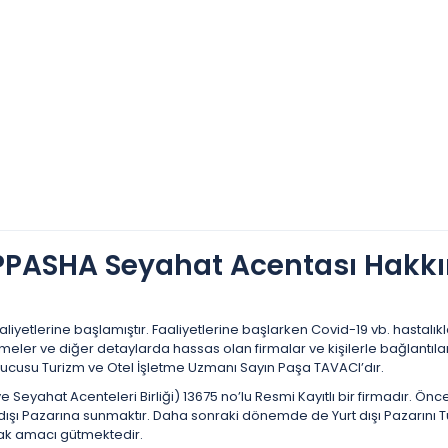
PASHA Seyahat Acentası Hakk
iyetlerine başlamıştır. Faaliyetlerine başlarken Covid-19 vb. hastalık
meler ve diğer detaylarda hassas olan firmalar ve kişilerle bağlantıla
ucusu Turizm ve Otel İşletme Uzmanı Sayın Paşa TAVACI’dır.
eyahat Acenteleri Birliği) 13675 no’lu Resmi Kayıtlı bir firmadır. Önce
ışı Pazarına sunmaktır. Daha sonraki dönemde de Yurt dışı Pazarını T
lmak amacı gütmektedir.