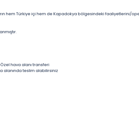
arın hem Türkiye içi hem de Kapadokya bölgesindeki faaliyetlerini/op
anmıştır.
zel hava alanı transferi
lanında teslim alabilirsiniz