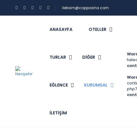
iletisim@cappasha.com
ANASAYFA
OTELLER
War
TURLAR
DİĞER
faile
cont
War
cont
EĞLENCE
KURUMSAL
php7
cont
İLETIŞIM