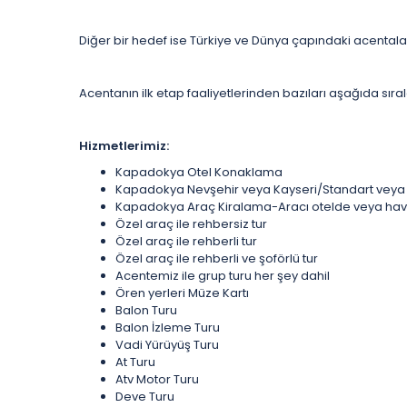
Diğer bir hedef ise Türkiye ve Dünya çapındaki acental
Acentanın ilk etap faaliyetlerinden bazıları aşağıda sıral
Hizmetlerimiz:
Kapadokya Otel Konaklama
Kapadokya Nevşehir veya Kayseri/Standart veya Ö
Kapadokya Araç Kiralama-Aracı otelde veya hava a
Özel araç ile rehbersiz tur
Özel araç ile rehberli tur
Özel araç ile rehberli ve şoförlü tur
Acentemiz ile grup turu her şey dahil
Ören yerleri Müze Kartı
Balon Turu
Balon İzleme Turu
Vadi Yürüyüş Turu
At Turu
Atv Motor Turu
Deve Turu