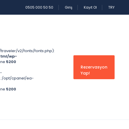
0505 000 50 50
Giriş
Kayıt Ol
TRY
aveler/v2/fonts/fonts.php):
html/wp-
ine
5200
Rezervasyon
-
Yap!
'.:/opt/cpanel/ea-
ine
5200