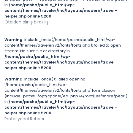
in
/home/pasha/public_html/wp-
content/themes/traveler/inc/layouts/modern/travel-
helper.php
on line
5200
Otelden alınış bırakılış
Warning
: include_once(/home/pasha/public_html/wp-
content/themes/traveler/v2/fonts/fonts.php): failed to open
stream: No such file or directory in
/home/pasha/public_html/wp-
content/themes/traveler/inc/layouts/modern/travel-
helper.php
on line
5200
Warning
: include_once(): Failed opening
'/home/pasha/public_html/wp-
content/themes/traveler/v2/fonts/fonts.php' for inclusion
(include_path='.:/opt/cpanel/ea-php74/root/usr/share/pear')
in
/home/pasha/public_html/wp-
content/themes/traveler/inc/layouts/modern/travel-
helper.php
on line
5200
Profesyonel Rehber