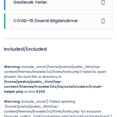
Gezilecek Yerler:
Kızıl Çukur Vadisi
Güllüdere-1 Vadisi
COVID-19 Önemli Bilgilendirme:
Güllüdere-2 Vadisi
Meskendir Vadisi
Gerekli tüm koruyucu ekipman misafirlere verilir
Aşk Vadisi
Müşterilerin temas edeceği ve etme ihtimali olan
Güvercinlik Vadisi
tüm yerler belirli aralıklarla temizlenir
Zemi Vadisi
Araçlarımızda sosyal mesafenin korunması
Included/Excluded
Balkan Deresi
konusunda özen gösterilir
Kılıçlar Vadisi
Normalden daha az misafir sayısı oluşturarak
Keşiş -Papaz Vadisi
kişisel mesafenin korunması sağlanmaya çalışılır.
Warning
: include_once(/home/pasha/public_html/wp-
Pancarlık Vadisi
Tura başlamadan önce ve tur bitiminde ateş
content/themes/traveler/v2/fonts/fonts.php): failed to open
Üzengi Vadisi
ölçümü gerçekleştirilir
stream: No such file or directory in
/home/pasha/public_html/wp-
content/themes/traveler/inc/layouts/modern/travel-
helper.php
on line
5200
Warning
: include_once(): Failed opening
'/home/pasha/public_html/wp-
content/themes/traveler/v2/fonts/fonts.php' for inclusion
(include_path='.:/opt/cpanel/ea-php74/root/usr/share/pear')