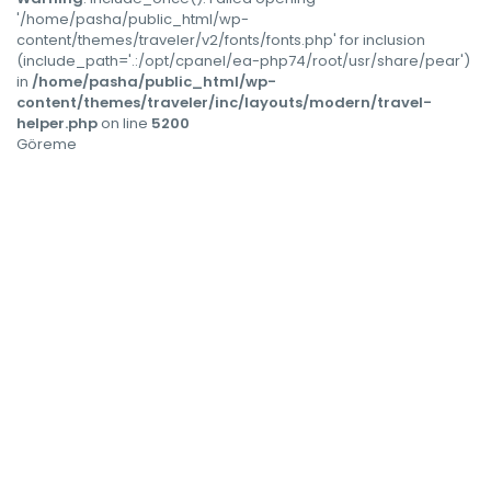
'/home/pasha/public_html/wp-
content/themes/traveler/v2/fonts/fonts.php' for inclusion
(include_path='.:/opt/cpanel/ea-php74/root/usr/share/pear')
in
/home/pasha/public_html/wp-
content/themes/traveler/inc/layouts/modern/travel-
helper.php
on line
5200
Göreme