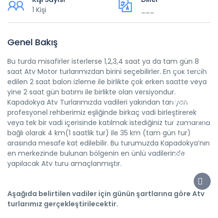
content/themes
1 Kişi
___
for
inclusion
Genel Bakış
(include_path=
Bu turda misafirler isterlerse 1,2,3,4 saat ya da tam gün 8
php74/root/us
saat Atv Motor turlarımızdan birini seçebilirler. En çok tercih
edilen 2 saat balon izleme ile birlikte çok erken saatte veya
in
yine 2 saat gün batımı ile birlikte olan versiyondur.
Kapadokya Atv Turlarımızda vadileri yakından tanıyan
/home/pasha
profesyonel rehberimiz eşliğinde birkaç vadi birleştirerek
content/them
veya tek bir vadi içerisinde katılmak istediğiniz tur zamanına
bağlı olarak 4 km(1 saatlik tur) ile 35 km (tam gün tur)
helper.php
arasında mesafe kat edilebilir. Bu turumuzda Kapadokya’nın
en merkezinde bulunan bölgenin en ünlü vadilerinde
on
yapılacak Atv turu amaçlanmıştır.
line
5200
Aşağıda belirtilen vadiler için günün şartlarına göre Atv
turlarımız gerçekleştirilecektir.