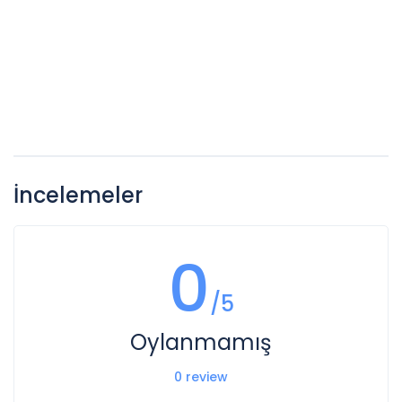
İncelemeler
0
/5
Oylanmamış
0 review