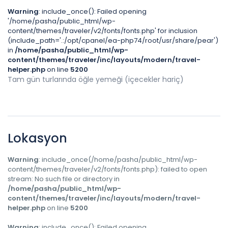
Warning
: include_once(): Failed opening
'/home/pasha/public_html/wp-
content/themes/traveler/v2/fonts/fonts.php' for inclusion
(include_path='.:/opt/cpanel/ea-php74/root/usr/share/pear')
in
/home/pasha/public_html/wp-
content/themes/traveler/inc/layouts/modern/travel-
helper.php
on line
5200
Tam gün turlarında öğle yemeği (içecekler hariç)
Lokasyon
Warning
: include_once(/home/pasha/public_html/wp-
content/themes/traveler/v2/fonts/fonts.php): failed to open
stream: No such file or directory in
/home/pasha/public_html/wp-
content/themes/traveler/inc/layouts/modern/travel-
helper.php
on line
5200
Warning
: include_once(): Failed opening