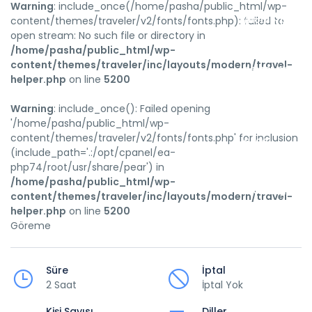
Warning
: include_once(/home/pasha/public_html/wp-
/home/pasha
content/themes/traveler/v2/fonts/fonts.php): failed to
open stream: No such file or directory in
content/them
/home/pasha/public_html/wp-
content/themes/traveler/inc/layouts/modern/travel-
helper.php
helper.php
on line
5200
on
Warning
: include_once(): Failed opening
line
'/home/pasha/public_html/wp-
content/themes/traveler/v2/fonts/fonts.php' for inclusion
5200
(include_path='.:/opt/cpanel/ea-
php74/root/usr/share/pear') in
/home/pasha/public_html/wp-
Warning
:
content/themes/traveler/inc/layouts/modern/travel-
helper.php
on line
5200
include_once(
Göreme
Failed
opening
Süre
İptal
2 Saat
İptal Yok
'/home/pasha
Kişi Sayısı
Diller