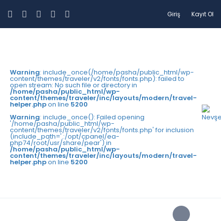
Giriş
Kayıt Ol
Warning
: include_once(/home/pasha/public_html/wp-
content/themes/traveler/v2/fonts/fonts.php): failed to
open stream: No such file or directory in
/home/pasha/public_html/wp-
content/themes/traveler/inc/layouts/modern/travel-
helper.php
on line
5200
Warning
: include_once(): Failed opening
'/home/pasha/public_html/wp-
content/themes/traveler/v2/fonts/fonts.php' for inclusion
(include_path='.:/opt/cpanel/ea-
php74/root/usr/share/pear') in
/home/pasha/public_html/wp-
content/themes/traveler/inc/layouts/modern/travel-
helper.php
on line
5200