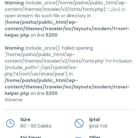
Warning
: include_once(/home/pasha/public_html/wp-
/home/pasha
content/themes/traveler/v2/fonts/fonts.php): failed to
open stream: No such file or directory in
content/them
/home/pasha/public_html/wp-
content/themes/traveler/inc/layouts/modern/travel-
helper.php
helper.php
on line
5200
on
Warning
: include_once(): Failed opening
line
'/home/pasha/public_html/wp-
content/themes/traveler/v2/fonts/fonts.php' for inclusion
5200
(include_path='.:/opt/cpanel/ea-
php74/root/usr/share/pear') in
/home/pasha/public_html/wp-
Warning
:
content/themes/traveler/inc/layouts/modern/travel-
helper.php
on line
5200
include_once(
Göreme
Failed
opening
Süre
İptal
60 - 90 Dakika
İptal Yok
'/home/pasha
Kişi Sayısı
Diller