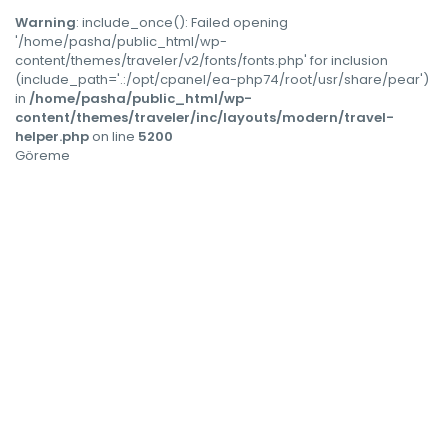
Warning
: include_once(): Failed opening
'/home/pasha/public_html/wp-
content/themes/traveler/v2/fonts/fonts.php' for inclusion
(include_path='.:/opt/cpanel/ea-php74/root/usr/share/pear')
in
/home/pasha/public_html/wp-
content/themes/traveler/inc/layouts/modern/travel-
helper.php
on line
5200
Göreme