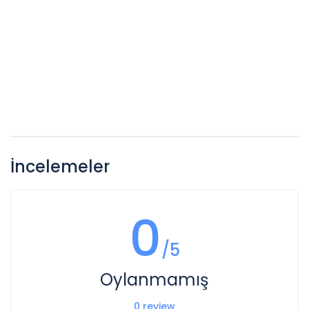
İncelemeler
0
/5
Oylanmamış
0 review