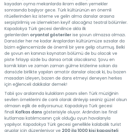
kayadan oyma mekanlarda ikram edilen yemekler
sonrasında başlıyor gece. Türk kültürünün en önemli
ritüellerinden kız isteme ve gelin alma danslar arasına
serpiştirilmiş ve izlemekten keyif alacağınız teatral bölümler.
Kapadokya Türk gecesi denilince akla ilk
gelenlerden
oryantal gösteriler
ise şovun olmazsa olmazı.
Dansözler her ne kadar Araplardan kültürümüze sızsalar da
bizim eğlencemizde de önemli bir yere gelip oturmuş. Belki
de şovun en kanınızı kaynatan bölümü de bu olacak ve
piste fırlayıp sizde bu dansa ortak olacaksınız. Şovu en
komik kılan ve zaman zaman gülme krizlerine sokan da
dansözle birlikte yapılan amatör danslar olacak ki, bu bazen
masadan izleyen, bazen de dans etmeyi deneyen herkes
için eğlenceli dakikalar demek!
Tabii şov aralarında kulakların pasını silen Türk müziğinin
sevilen örneklerini de canlı olarak dinleyip sesiniz güzel olsun
olmasın eşlik de ediyorsunuz. Kapadokya Türk gecesi
finali
Kafkas dans
gösterisiyle oluyor. Ardından ise final
kutlaması katılımcısının çok olduğu oyun havalarıyla
yapılıyor. Kapadokya Türk gecesi genellikle kalabalık turist
gruplar için düzenleniyor ve
200 ila 1000 kişi kapasiteli