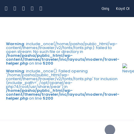
Giriş
Kayıt Ol
Warning
: include_once(/home/pasha/public_html/wp-
content/themes/traveler/v2/fonts/fonts.php): failed to
open stream: No such file or directory in
/home/pasha/public_html/wp-
content/themes/traveler/inc/layouts/modern/travel-
helper.php
on line
5200
Warning
: include_once(): Failed opening
'/home/pasha/public_html/wp-
content/themes/traveler/v2/fonts/fonts.php' for inclusion
(include_path='.:/opt/cpanel/ea-
php74/root/usr/share/pear') in
/home/pasha/public_html/wp-
content/themes/traveler/inc/layouts/modern/travel-
helper.php
on line
5200