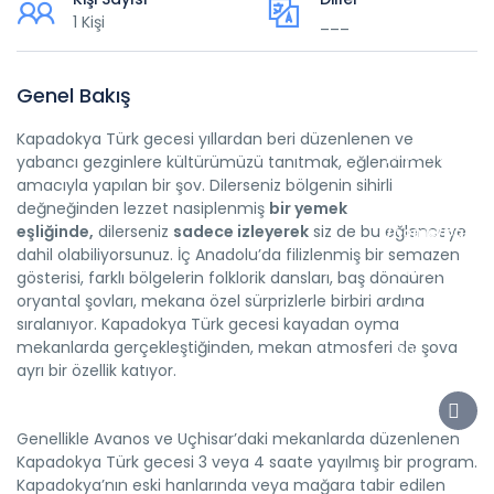
content/themes
1 Kişi
___
for
inclusion
Genel Bakış
(include_path=
Kapadokya Türk gecesi yıllardan beri düzenlenen ve
php74/root/us
yabancı gezginlere kültürümüzü tanıtmak, eğlendirmek
amacıyla yapılan bir şov. Dilerseniz bölgenin sihirli
in
değneğinden lezzet nasiplenmiş
bir yemek
eşliğinde,
dilerseniz
sadece izleyerek
siz de bu eğlenceye
/home/pasha
dahil olabiliyorsunuz. İç Anadolu’da filizlenmiş bir semazen
content/them
gösterisi, farklı bölgelerin folklorik dansları, baş döndüren
oryantal şovları, mekana özel sürprizlerle birbiri ardına
helper.php
sıralanıyor. Kapadokya Türk gecesi kayadan oyma
mekanlarda gerçekleştiğinden, mekan atmosferi de şova
on
ayrı bir özellik katıyor.
line
5200
Genellikle Avanos ve Uçhisar’daki mekanlarda düzenlenen
Kapadokya Türk gecesi 3 veya 4 saate yayılmış bir program.
Kapadokya’nın eski hanlarında veya mağara tabir edilen