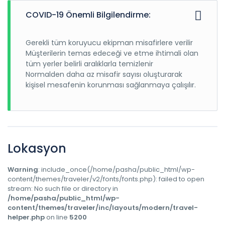
COVID-19 Önemli Bilgilendirme:
Gerekli tüm koruyucu ekipman misafirlere verilir
Müşterilerin temas edeceği ve etme ihtimali olan
tüm yerler belirli aralıklarla temizlenir
Normalden daha az misafir sayısı oluşturarak
kişisel mesafenin korunması sağlanmaya çalışılır.
Lokasyon
Warning
: include_once(/home/pasha/public_html/wp-
content/themes/traveler/v2/fonts/fonts.php): failed to open
stream: No such file or directory in
/home/pasha/public_html/wp-
content/themes/traveler/inc/layouts/modern/travel-
helper.php
on line
5200