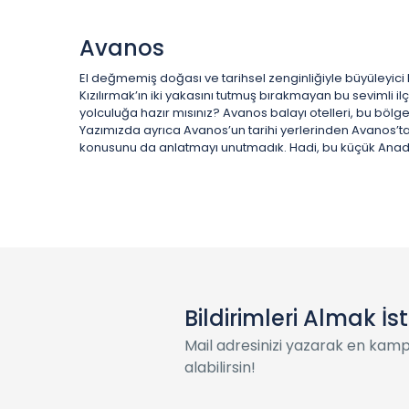
Avanos
El değmemiş doğası ve tarihsel zenginliğiyle büyüleyici b
Kızılırmak’ın iki yakasını tutmuş bırakmayan bu sevimli i
yolculuğa hazır mısınız? Avanos balayı otelleri, bu bölged
Yazımızda ayrıca Avanos’un tarihi yerlerinden Avanos’ta
konusunu da anlatmayı unutmadık. Hadi, bu küçük Anadolu
Bildirimleri Almak İs
Mail adresinizi yazarak en kam
alabilirsin!