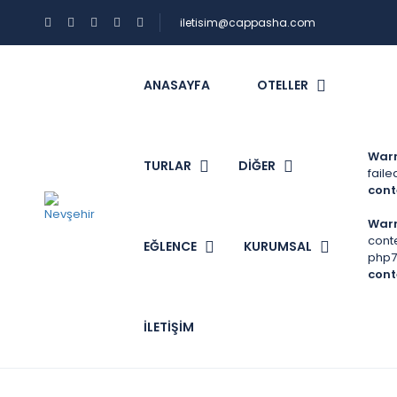
iletisim@cappasha.com
ANASAYFA
OTELLER
War
TURLAR
DİĞER
faile
cont
War
cont
EĞLENCE
KURUMSAL
php7
cont
İLETIŞIM