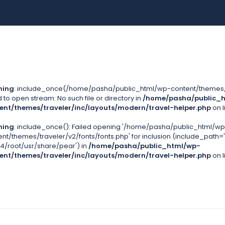
ning
: include_once(/home/pasha/public_html/wp-content/themes/tr
d to open stream: No such file or directory in
/home/pasha/public_
ent/themes/traveler/inc/layouts/modern/travel-helper.php
on l
ning
: include_once(): Failed opening '/home/pasha/public_html/wp
ent/themes/traveler/v2/fonts/fonts.php' for inclusion (include_path=
4/root/usr/share/pear') in
/home/pasha/public_html/wp-
ent/themes/traveler/inc/layouts/modern/travel-helper.php
on l