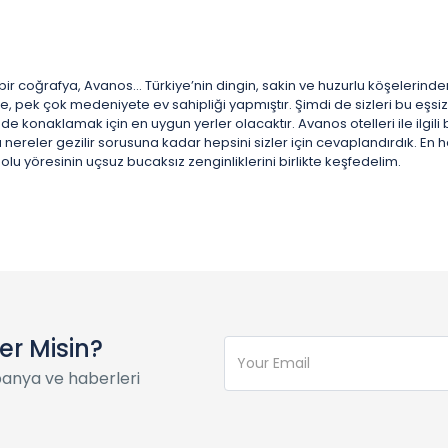
ir coğrafya, Avanos… Türkiye’nin dingin, sakin ve huzurlu köşelerinden 
lçe, pek çok medeniyete ev sahipliği yapmıştır. Şimdi de sizleri bu eşs
e konaklamak için en uygun yerler olacaktır. Avanos otelleri ile ilgili bi
 nereler gezilir sorusuna kadar hepsini sizler için cevaplandırdık. E
 yöresinin uçsuz bucaksız zenginliklerini birlikte keşfedelim.
ter Misin?
panya ve haberleri