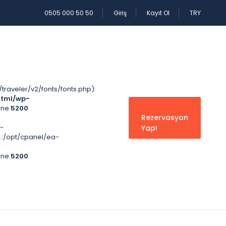
0505 000 50 50
Giriş
Kayıt Ol
TRY
aveler/v2/fonts/fonts.php):
html/wp-
ine
5200
Rezervasyon
-
Yap!
'.:/opt/cpanel/ea-
ine
5200